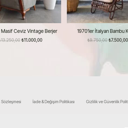
r Masif Ceviz Vintage Berjer
1970’ler İtalyan Bambu K
Orijinal
Şu
Orijinal
₺
13.250,00
₺
11.000,00
₺
9.750,00
₺
7.500,00
fiyat:
andaki
fiyat:
₺13.250,00.
fiyat:
₺9.750,00
₺11.000,00.
ş Sözleşmesi
İade & Değişim Politikası
Gizlilik ve Güvenlik Polit