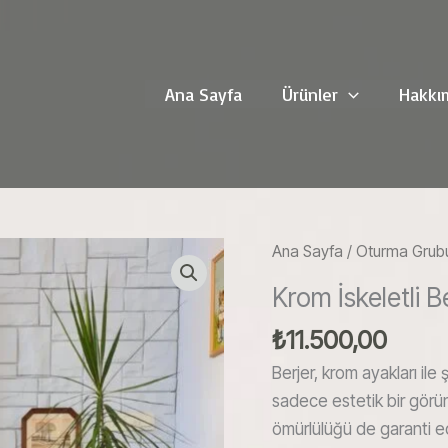
Ana Sayfa
Ürünler
Hakkı
Ana Sayfa
/
Oturma Grub
Krom İskeletli B
₺
11.500,00
Berjer, krom ayakları ile
sadece estetik bir görü
ömürlülüğü de garanti e