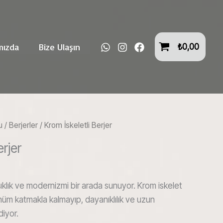
mızda
Bize Ulaşın
₺
0,00
u
/
Berjerler
/ Krom İskeletli Berjer
erjer
 şıklık ve modernizmi bir arada sunuyor. Krom iskelet
nüm katmakla kalmayıp, dayanıklılık ve uzun
diyor.