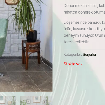
Döner mekanizması, kulla
rahatça dönerek oturma al
D
öşemesinde pamuklu kad
ürün, kusursuz kondisyon
deneyim sunuyor. Ürün sto
tercih edilebilir.
Kategoriler:
Berjerler
Stokta yok