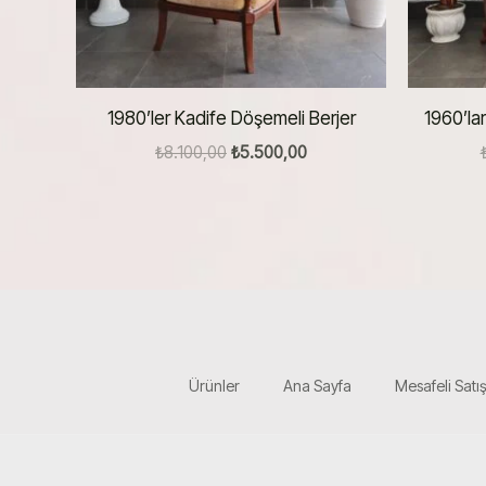
1980’ler Kadife Döşemeli Berjer
1960’la
Orijinal
Şu
₺
8.100,00
₺
5.500,00
fiyat:
andaki
₺8.100,00.
fiyat:
₺5.500,00.
Ürünler
Ana Sayfa
Mesafeli Satı