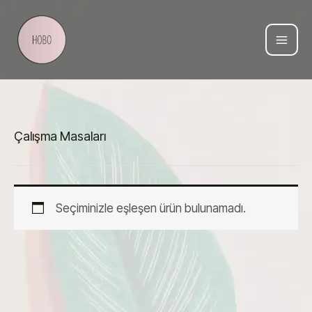
İçeriğe
atla
Çalışma Masaları
Seçiminizle eşleşen ürün bulunamadı.