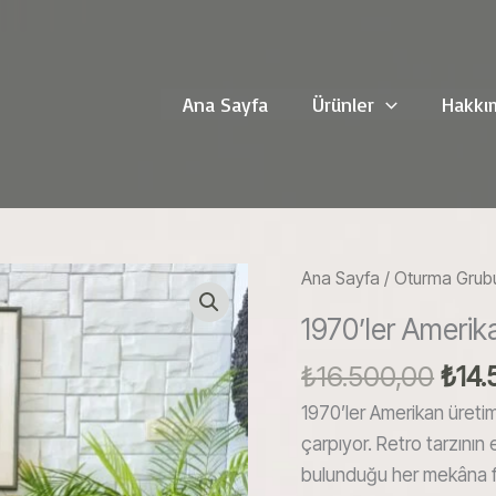
Ana Sayfa
Ürünler
Hakkı
Ana Sayfa
/
Oturma Grub
1970’ler Amerik
Oriji
₺
16.500,00
₺
14.
fiyat
1970’ler Amerikan üretimi 
₺16.
çarpıyor. Retro tarzının
bulunduğu her mekâna far