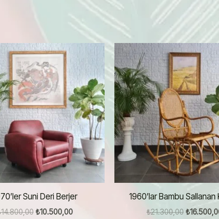
70’ler Suni Deri Berjer
1960’lar Bambu Sallanan 
Orijinal
Şu
Orijinal
₺
14.800,00
₺
10.500,00
₺
21.300,00
₺
16.500,0