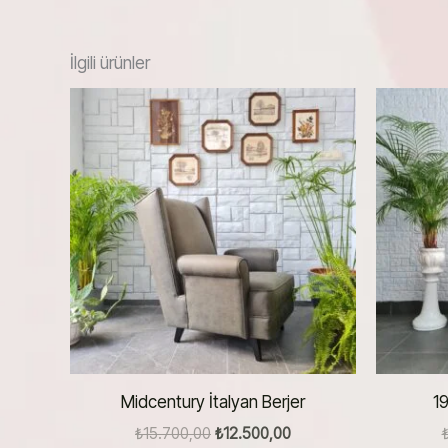
İlgili ürünler
Midcentury İtalyan Berjer
19
Orijinal
Şu
₺
15.700,00
₺
12.500,00