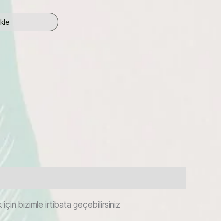
kle
çin bizimle irtibata geçebilirsiniz