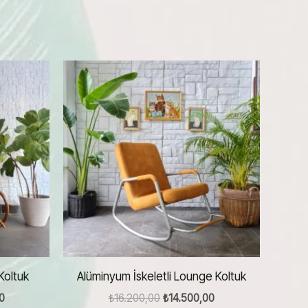
Koltuk
Alüminyum İskeletli Lounge Koltuk
Şu
Orijinal
Şu
0
₺
16.200,00
₺
14.500,00