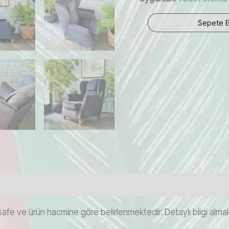
1970'ler
Sepete E
Amerikan
Üretimi
Berjer
adet
afe ve ürün hacmine göre belirlenmektedir. Detaylı bilgi almak i