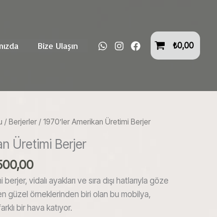
Amerikan
₺16.500,00.
fiyat:
Üretimi
₺14.500,00.
Berjer
adet
mızda
Bize Ulaşın
₺
0,00
u
/
Berjerler
/ 1970’ler Amerikan Üretimi Berjer
an Üretimi Berjer
nal
Şu
500,00
:
andaki
berjer, vidalı ayakları ve sıra dışı hatlarıyla göze
500,00.
fiyat:
 en güzel örneklerinden biri olan bu mobilya,
₺14.500,00.
klı bir hava katıyor.