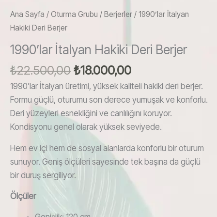
Ana Sayfa
/
Oturma Grubu
/
Berjerler
/ 1990’lar İtalyan
Hakiki Deri Berjer
1990’lar İtalyan Hakiki Deri Berjer
Orijinal
Şu
₺
22.500,00
₺
18.000,00
fiyat:
andaki
1990’lar İtalyan üretimi, yüksek kaliteli hakiki deri berjer.
₺22.500,00.
fiyat:
Formu güçlü, oturumu son derece yumuşak ve konforlu.
₺18.000,00.
Deri yüzeyleri esnekliğini ve canlılığını koruyor.
Kondisyonu genel olarak yüksek seviyede.
Hem ev içi hem de sosyal alanlarda konforlu bir oturum
sunuyor. Geniş ölçüleri sayesinde tek başına da güçlü
bir duruş sergiliyor.
Ölçüler
Genişlik: 120 cm