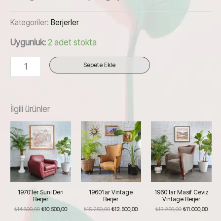
Kategoriler:
Berjerler
Uygunluk:
2 adet stokta
1990’lar
Sepete Ekle
İtalyan
Hakiki
Deri
İlgili ürünler
Berjer
adet
1970’ler Suni Deri
1960’lar Vintage
1960’lar Masif Ceviz
Berjer
Berjer
Vintage Berjer
Orijinal
Şu
Orijinal
Şu
Orijinal
Şu
₺
14.800,00
₺
10.500,00
₺
15.250,00
₺
12.500,00
₺
13.250,00
₺
11.000,00
fiyat:
andaki
fiyat:
andaki
fiyat:
andak