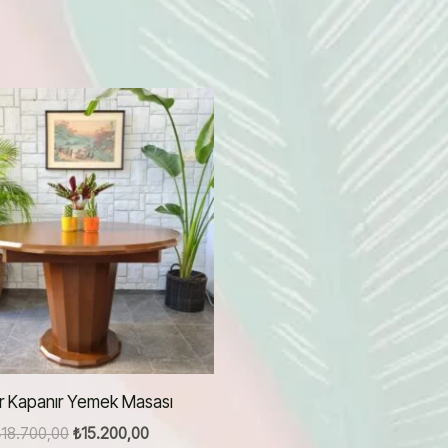
ır Kapanır Yemek Masası
Orijinal
Şu
₺
18.700,00
₺
15.200,00