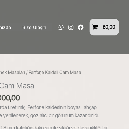
Kaideli
₺16.200,00.
fiyat:
Cam
₺14.000,00.
Masa
adet
mızda
Bize Ulaşın
₺
0,00
mek Masaları
/ Ferforje Kaideli Cam Masa
li Cam Masa
nal
Şu
000,00
:
andaki
rda üretilmiş. Ferforje kaidesinin boyası, ahşap
200,00.
fiyat:
nle yenilenerek, göz alıcı bir görünüm kazandırıldı.
₺14.000,00.
1,8 mm kalınlığındaki cam ile şıklığı ve dayanıklılığı bir