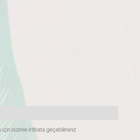
çin bizimle irtibata geçebilirsiniz