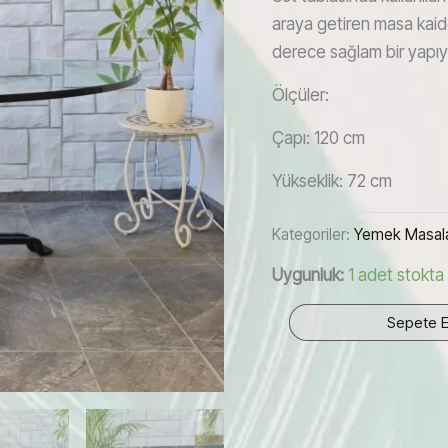
araya getiren masa kaide
derece sağlam bir yapıya 
Ölçüler:
Çapı: 120 cm
Yükseklik: 72 cm
Kategoriler:
Yemek Masala
Uygunluk:
1 adet stokta
Ferforje
Sepete E
Kaideli
Cam
Masa
adet