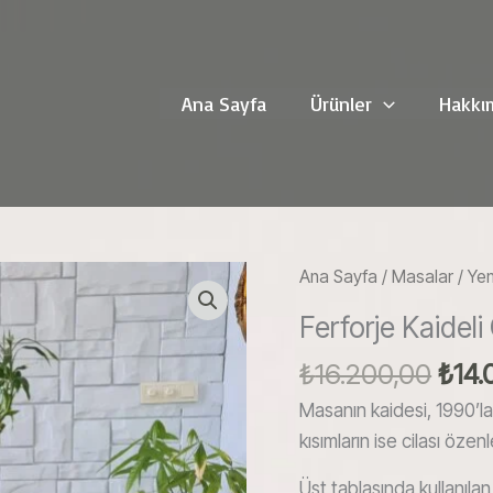
Ana Sayfa
Ürünler
Hakkı
Ana Sayfa
/
Masalar
/
Ye
Ferforje Kaide
Oriji
₺
16.200,00
₺
14.
fiyat
Masanın kaidesi, 1990’la
₺16.
kısımların ise cilası öze
Üst tablasında kullanılan 