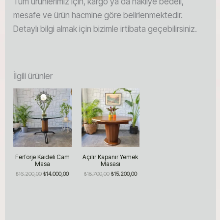
Tüm ürünlerimiz için, kargo ya da nakliye bedeli,
mesafe ve ürün hacmine göre belirlenmektedir.
Detaylı bilgi almak için bizimle irtibata geçebilirsiniz.
İlgili ürünler
Ferforje Kaideli Cam
Açılır Kapanır Yemek
Masa
Masası
Orijinal
Şu
Orijinal
Şu
₺
16.200,00
₺
14.000,00
₺
18.700,00
₺
15.200,00
fiyat:
andaki
fiyat:
andaki
₺16.200,00.
fiyat:
₺18.700,00.
fiyat:
₺14.000,00.
₺15.200,00.