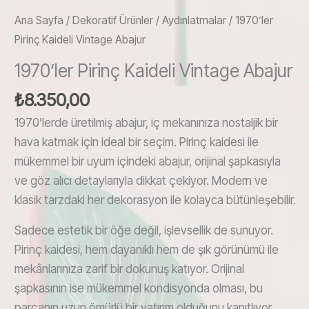
Ana Sayfa
/
Dekoratif Ürünler
/
Aydınlatmalar
/ 1970’ler
Pirinç Kaideli Vintage Abajur
1970’ler Pirinç Kaideli Vintage Abajur
₺
8.350,00
1970’lerde üretilmiş abajur, iç mekanınıza nostaljik bir
hava katmak için ideal bir seçim. Pirinç kaidesi ile
mükemmel bir uyum içindeki abajur, orijinal şapkasıyla
ve göz alıcı detaylarıyla dikkat çekiyor. Modern ve
klasik tarzdaki her dekorasyon ile kolayca bütünleşebilir.
Sadece estetik bir öğe değil, işlevsellik de sunuyor.
Pirinç kaidesi, hem dayanıklı hem de şık görünümü ile
mekânlarınıza zarif bir dokunuş katıyor. Orijinal
şapkasının ise mükemmel kondisyonda olması, bu
parçanın uzun ömürlü bir yatırım olduğunu kanıtlıyor.