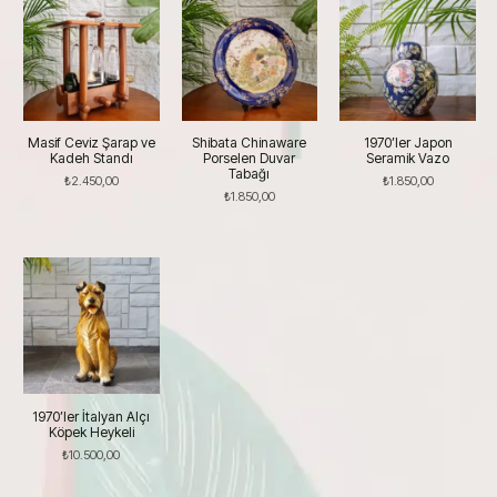
Masif Ceviz Şarap ve
Shibata Chinaware
1970’ler Japon
Kadeh Standı
Porselen Duvar
Seramik Vazo
Tabağı
₺
2.450,00
₺
1.850,00
₺
1.850,00
1970’ler İtalyan Alçı
Köpek Heykeli
₺
10.500,00