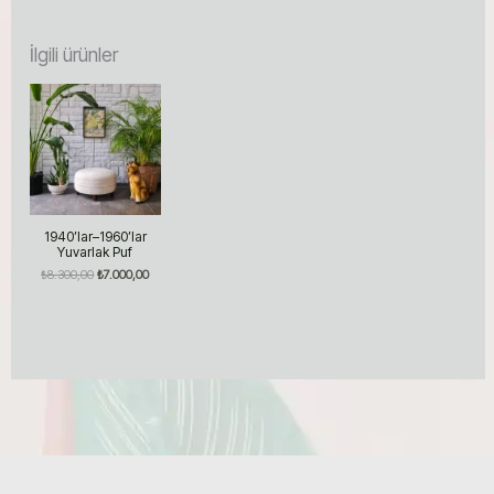
İlgili ürünler
1940’lar–1960’lar
Yuvarlak Puf
Orijinal
Şu
₺
8.300,00
₺
7.000,00
fiyat:
andaki
₺8.300,00.
fiyat:
₺7.000,00.