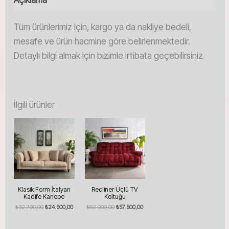
Tüm ürünlerimiz için, kargo ya da nakliye bedeli,
mesafe ve ürün hacmine göre belirlenmektedir.
Detaylı bilgi almak için bizimle irtibata geçebilirsiniz
İlgili ürünler
Klasik Form İtalyan
Recliner Üçlü TV
Kadife Kanepe
Koltuğu
Orijinal
Şu
Orijinal
Şu
₺
32.700,00
₺
24.500,00
₺
62.000,00
₺
57.500,00
fiyat:
andaki
fiyat:
andaki
₺32.700,00.
fiyat:
₺62.000,00.
fiyat:
₺24.500,00.
₺57.500,00.