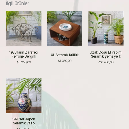
İlgili ürünler
1930’ların Zarafeti:
Uzak Doğu El Yapımı
XL Seramik Küllük
Ferforje Dergilik
Seramik Şemsiyelik
₺
1.350,00
₺
3.250,00
₺
16.400,00
1970’ler Japon
Seramik Vazo
₺
1.850,00