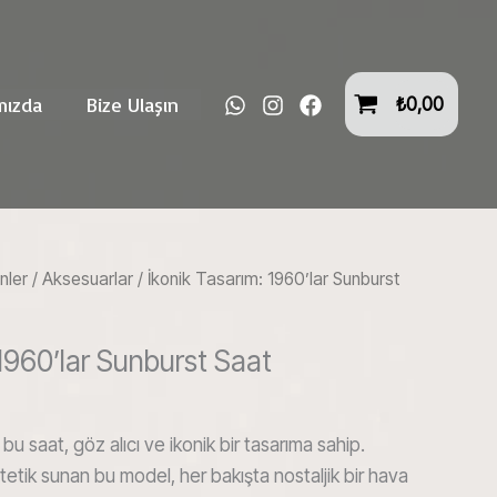
mızda
Bize Ulaşın
₺
0,00
nler
/
Aksesuarlar
/ İkonik Tasarım: 1960’lar Sunburst
 1960’lar Sunburst Saat
 bu saat, göz alıcı ve ikonik bir tasarıma sahip.
etik sunan bu model, her bakışta nostaljik bir hava