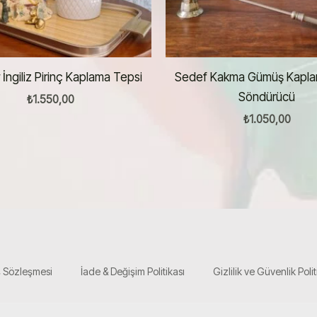
 İngiliz Pirinç Kaplama Tepsi
Sedef Kakma Gümüş Kapl
Söndürücü
₺
1.550,00
₺
1.050,00
ş Sözleşmesi
İade & Değişim Politikası
Gizlilik ve Güvenlik Polit