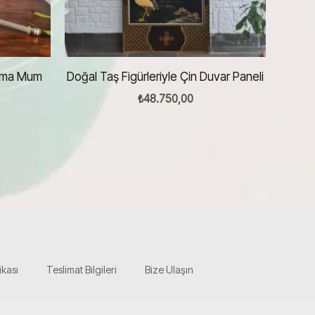
ama Mum
Doğal Taş Figürleriyle Çin Duvar Paneli
₺
48.750,00
ikası
Teslimat Bilgileri
Bize Ulaşın