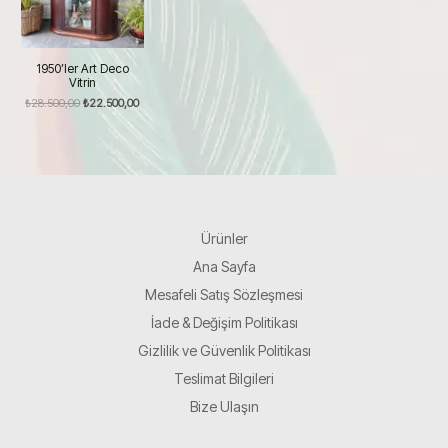
1950’ler Art Deco
Vitrin
Orijinal
Şu
₺
28.500,00
₺
22.500,00
fiyat:
andaki
₺28.500,00.
fiyat:
₺22.500,00.
Ürünler
Ana Sayfa
Mesafeli Satış Sözleşmesi
İade & Değişim Politikası
Gizlilik ve Güvenlik Politikası
Teslimat Bilgileri
Bize Ulaşın