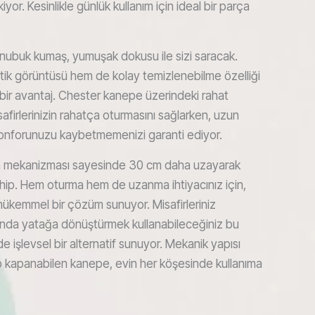
kiyor. Kesinlikle günlük kullanım için ideal bir parça
li nubuk kumaş, yumuşak dokusu ile sizi saracak.
ik görüntüsü hem de kolay temizlenebilme özelliği
ük bir avantaj. Chester kanepe üzerindeki rahat
safirlerinizin rahatça oturmasını sağlarken, uzun
 konforunuzu kaybetmemenizi garanti ediyor.
n mekanizması sayesinde 30 cm daha uzayarak
ahip. Hem oturma hem de uzanma ihtiyacınız için,
ükemmel bir çözüm sunuyor. Misafirleriniz
ında yatağa dönüştürmek kullanabileceğiniz bu
e işlevsel bir alternatif sunuyor. Mekanik yapısı
p kapanabilen kanepe, evin her köşesinde kullanıma