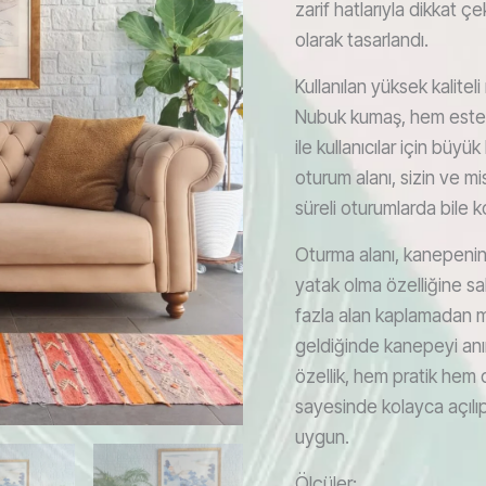
zarif hatlarıyla dikkat çe
olarak tasarlandı.
Kullanılan yüksek kalite
Nubuk kumaş, hem estet
ile kullanıcılar için büy
oturum alanı, sizin ve mi
süreli oturumlarda bile
Oturma alanı, kanepeni
yatak olma özelliğine s
fazla alan kaplamadan m
geldiğinde kanepeyi an
özellik, hem pratik hem d
sayesinde kolayca açılı
uygun.
Ölçüler: