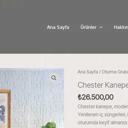
Ana Sayfa
Ürünler
Hakkı
Ana Sayfa
/
Oturma Grub
Chester Kanep
₺
26.500,00
Chester kanepe, modern i
Yenilenen iç süngerleri,
oturumda keyif almanızı 