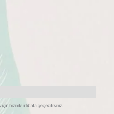
çin bizimle irtibata geçebilirsiniz.