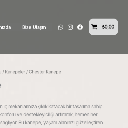
mızda
Bize Ulaşın
₺
0,00
u
/
Kanepeler
/ Chester Kanepe
e
ç mekanlarınıza şıklık katacak bir tasarıma sahip.
 konforu ve destekleyiciliği artırarak, hemen her
sağlıyor. Bu kanepe, yaşam alanınızı güzelleştiren