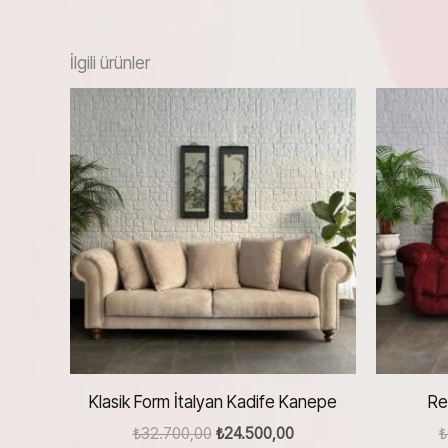
İlgili ürünler
Klasik Form İtalyan Kadife Kanepe
Re
Orijinal
Şu
₺
32.700,00
₺
24.500,00
₺