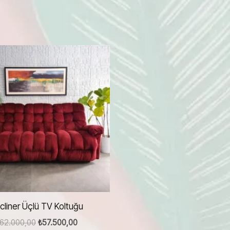
cliner Üçlü TV Koltuğu
Orijinal
Şu
62.000,00
₺
57.500,00