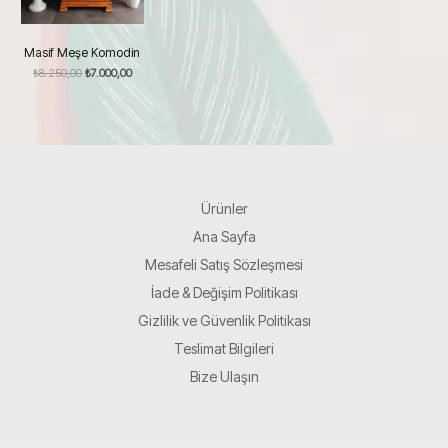
Masif Meşe Komodin
Orijinal
Şu
₺
8.250,00
₺
7.000,00
fiyat:
andaki
₺8.250,00.
fiyat:
₺7.000,00.
Ürünler
Ana Sayfa
Mesafeli Satış Sözleşmesi
İade & Değişim Politikası
Gizlilik ve Güvenlik Politikası
Teslimat Bilgileri
Bize Ulaşın