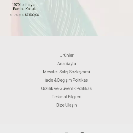
1970’ler İtalyan
Bambu Koltuk
Orijinal
Şu
₺
9.750,00
₺
7.500,00
fiyat:
andaki
₺9.750,00.
fiyat:
₺7.500,00.
Ürünler
Ana Sayfa
Mesafeli Satış Sözleşmesi
İade & Değişim Politikası
Gizlilik ve Güvenlik Politikası
Teslimat Bilgileri
Bize Ulaşın