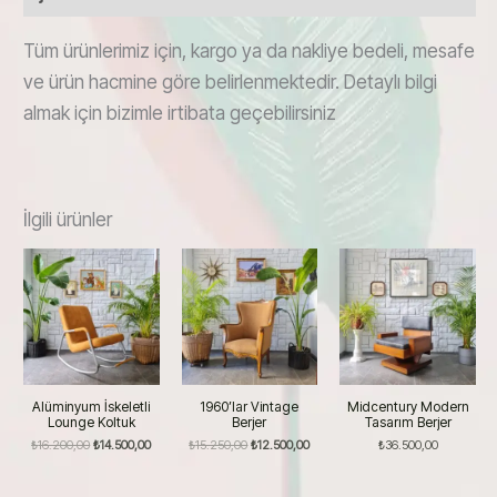
Tüm ürünlerimiz için, kargo ya da nakliye bedeli, mesafe
ve ürün hacmine göre belirlenmektedir. Detaylı bilgi
almak için bizimle irtibata geçebilirsiniz
İlgili ürünler
Alüminyum İskeletli
1960’lar Vintage
Midcentury Modern
Lounge Koltuk
Berjer
Tasarım Berjer
Orijinal
Şu
Orijinal
Şu
₺
16.200,00
₺
14.500,00
₺
15.250,00
₺
12.500,00
₺
36.500,00
fiyat:
andaki
fiyat:
andaki
₺16.200,00.
fiyat:
₺15.250,00.
fiyat:
₺14.500,00.
₺12.500,00.