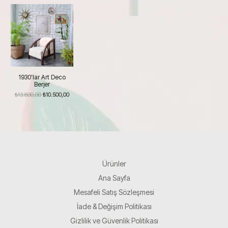
1930’lar Art Deco
Berjer
Orijinal
Şu
₺
13.800,00
₺
10.500,00
fiyat:
andaki
₺13.800,00.
fiyat:
₺10.500,00.
Ürünler
Ana Sayfa
Mesafeli Satış Sözleşmesi
İade & Değişim Politikası
Gizlilik ve Güvenlik Politikası