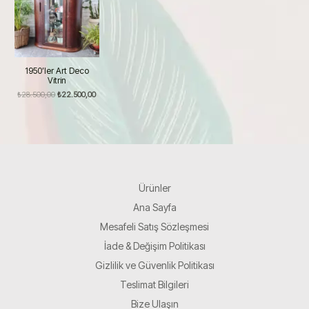
1950’ler Art Deco
Vitrin
Orijinal
Şu
₺
28.500,00
₺
22.500,00
fiyat:
andaki
₺28.500,00.
fiyat:
₺22.500,00.
Ürünler
Ana Sayfa
Mesafeli Satış Sözleşmesi
İade & Değişim Politikası
Gizlilik ve Güvenlik Politikası
Teslimat Bilgileri
Bize Ulaşın