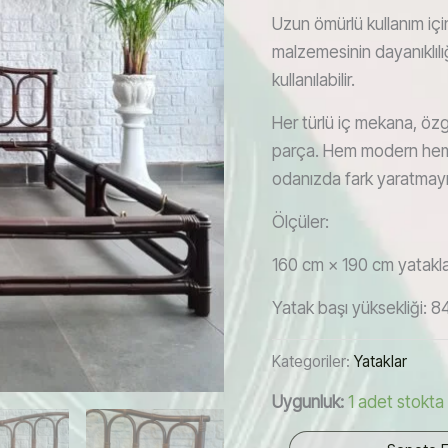
Uzun ömürlü kullanım iç
malzemesinin dayanıklılığ
kullanılabilir.
Her türlü iç mekana, özg
parça. Hem modern hem 
odanızda fark yaratmayı g
Ölçüler:
160 cm × 190 cm yatakla
Yatak başı yüksekliği: 8
Kategoriler:
Yataklar
Uygunluk:
1 adet stokta
1960'lar