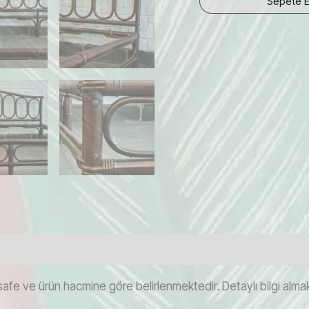
Sepete E
İtalyan
Midcentury
Bambu
Karyola
adet
afe ve ürün hacmine göre belirlenmektedir. Detaylı bilgi almak i