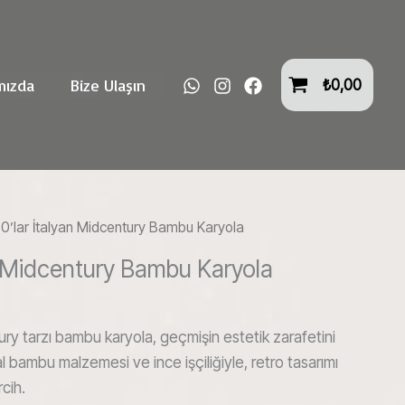
İtalyan
Midcentury
Bambu
Karyola
mızda
Bize Ulaşın
₺
0,00
adet
0’lar İtalyan Midcentury Bambu Karyola
n Midcentury Bambu Karyola
ury tarzı bambu karyola, geçmişin estetik zarafetini
 bambu malzemesi ve ince işçiliğiyle, retro tasarımı
rcih.