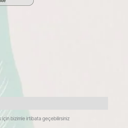
kle
çin bizimle irtibata geçebilirsiniz