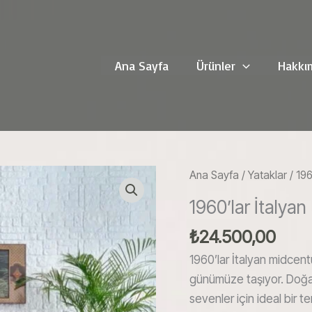
Ana Sayfa
Ürünler
Hakkı
Ana Sayfa
/
Yataklar
/ 196
1960’lar İtalya
₺
24.500,00
1960’lar İtalyan midcent
günümüze taşıyor. Doğal
sevenler için ideal bir te