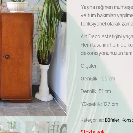
Yaşına rağmen muhteşem 
ve tüm bakımları yapıl
fonksiyonel olarak zama
Art Deco estetiğini yaşa
Hem tasarımı hem de kull
dekorasyonunuzun tamaml
Ölçüler:
Genişlik: 155 cm
Derinlik: 51 cm
Yükseklik: 127 cm
Kategoriler:
Büfeler
,
Konso
Stokta yok