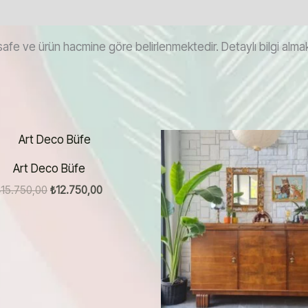
afe ve ürün hacmine göre belirlenmektedir. Detaylı bilgi almak i
Art Deco Büfe
Orijinal
Şu
₺
15.750,00
₺
12.750,00
fiyat:
andaki
₺15.750,00.
fiyat:
₺12.750,00.