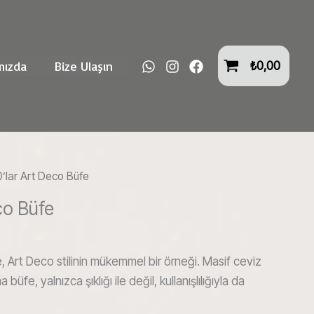
mızda
Bize Ulaşın
₺
0,00
’lar Art Deco Büfe
co Büfe
e, Art Deco stilinin mükemmel bir örneği. Masif ceviz
fe, yalnızca şıklığı ile değil, kullanışlılığıyla da