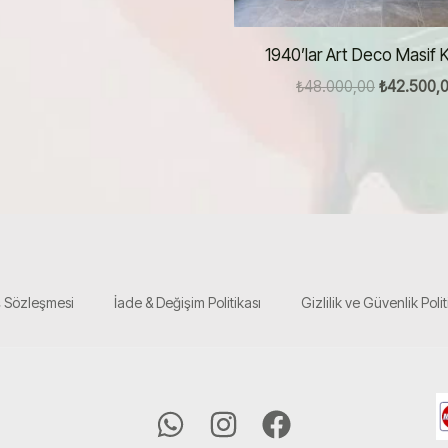
1940’lar Art Deco Masif 
Orijinal
₺
48.000,00
₺
42.500,
fiyat:
₺48.000,0
ş Sözleşmesi
İade & Değişim Politikası
Gizlilik ve Güvenlik Polit