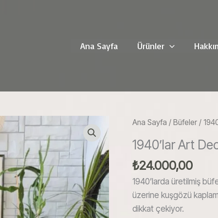
Ana Sayfa
Ürünler
Hakkı
Ana Sayfa
/
Büfeler
/ 1940
1940’lar Art De
₺
24.000,00
1940’larda üretilmiş büf
üzerine kuşgözü kaplama bü
dikkat çekiyor.